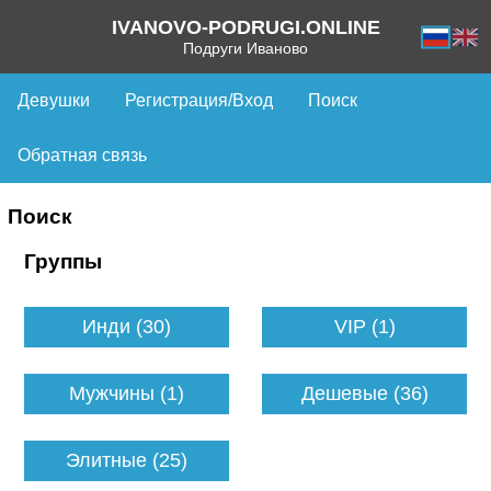
IVANOVO-PODRUGI.ONLINE
Подруги Иваново
Девушки
Регистрация/Вход
Поиск
Обратная связь
Поиск
Группы
Инди (30)
VIP (1)
Мужчины (1)
Дешевые (36)
Элитные (25)