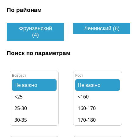
По районам
Фрунзенский
Ленинский (6)
(4)
Поиск по параметрам
Возраст
Рост
Не важно
Не важно
<25
<160
25-30
160-170
30-35
170-180
35-40
180-190